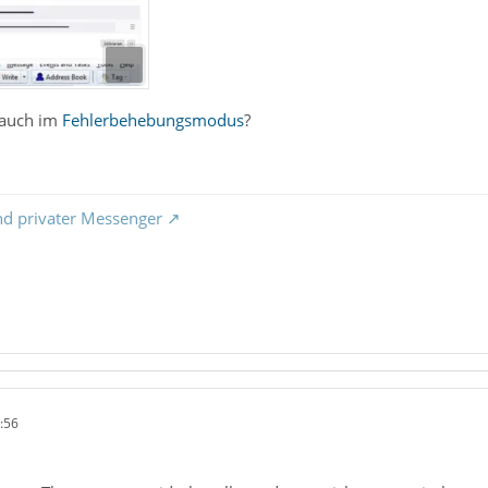
 auch im
Fehlerbehebungsmodus
?
nd privater Messenger
:56