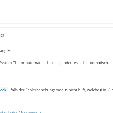
:05
gang M
System-Themr-automatidsch stelle, ändert es sich automatisch.
eak
, falls der Fehlerbehebungsmodus nicht hilft, welche (Un-)Sic
nd privater Messenger