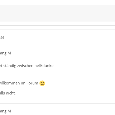
:26
gang M
et ständig zwischen hell/dunkel
 willkommen im Forum
lls nicht.
gang M