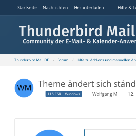
Startseite
Nachrichten
Herunterladen
Hilfe & L
Thunderbird Mail DE
Forum
Hilfe zu Add-ons und manuellen A
Theme ändert sich ständi
Wolfgang M
12.
115 ESR
Windows