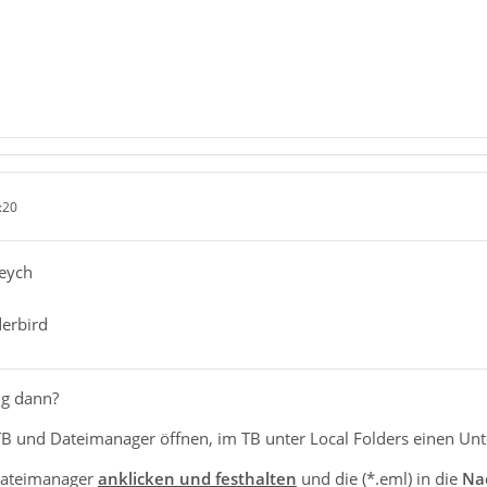
:20
reych
derbird
g dann?
TB und Dateimanager öffnen, im TB unter Local Folders einen Unt
 Dateimanager
anklicken und festhalten
und die (*.eml) in die
Nac