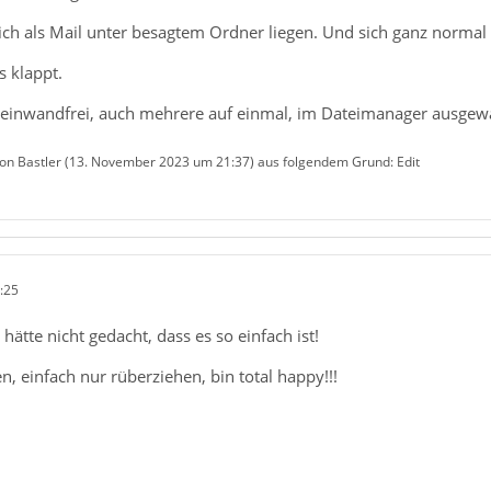
ntlich als Mail unter besagtem Ordner liegen. Und sich ganz normal
s klappt.
as einwandfrei, auch mehrere auf einmal, im Dateimanager ausgewä
von Bastler (
13. November 2023 um 21:37
) aus folgendem Grund: Edit
:25
hätte nicht gedacht, dass es so einfach ist!
n, einfach nur rüberziehen, bin total happy!!!