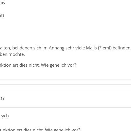
:05
t)
alten, bei denen sich im Anhang sehr viele Mails (*.eml) befinden
eben möchte.
ktioniert dies nicht. Wie gehe ich vor?
:18
reych
unktioniert dies nicht. Wie gehe ich vor?