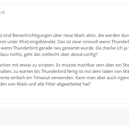
:15
) sind Benachrichtigungen über neue Mails aktiv, die werden durc
nst unter Xfce) eingeblendet. Das ist zwar sinnvoll wenn Thunder
wenn Thunderbird gerade neu gestartet wurde. Da checke ich ja Ma
dazu nichts, geht das vielleicht über about:config?
chen mit etwas zu scripten. Es müsste machbar sein über ein Shel
alten, zu warten bis Thunderbird fertig ist mit dem laden von M
nnte einfach ein Timeout verwenden. Kann man aber auch irgend
aden von Mails und alle Filter abgearbeitet hat?