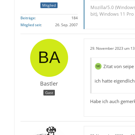
Mitglied
Mozilla/5.0 (Windows
bit), Windows 11 Pro
Beiträge
184
Mitglied seit
26. Sep. 2007
29. November 2023 um 13
Zitat von seipe
ich hatte eigendlic
Bastler
Gast
Habe ich auch gemerkt