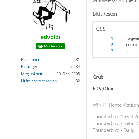
29. November 2023 um 13
Bitte testen
CSS
edvoldi
Moderator
    }
Reaktionen
281
Beiträge
7.584
Mitglied seit
23. Dez. 2005
Gruß
Hilfreiche Antworten
32
EDV-Oldie
WIN11 Home Version 
Thunderbird 153.0.2es
Thunderbird - Beta 15
Thunderbird - Daily 1