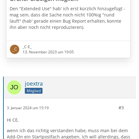
Den "Extended Use" hab' ich erst kürzlich hinzugefügt -
mag sein, dass die Sache noch nicht 100%ig "rund
läuft" (hab' gerade einen Bug Report erhalten, konnte
ihn aber noch nicht reproduzieren).
Ähm, was ich eigentlich sagen wollte: ich arbeite gerade
an der nächsten Version, mit folgender neuer Option:
_C-E_
"Use Thunderbird's automatic selection of the last used
13. November 2023 um 19:05
folder and activate Extended Use." oder auf Deutsch
"Mach nix beim Start sondern nur beim
Ordnerwechsel". Wenn das funktioniert, dann ist…
joextra
Mitglied
#3
3. Januar 2024 um 15:19
Hi CE,
wenn ich das richtig verstanden habe, muss man bei dem
Add-On ein Startpostfach angeben. Ich will allerdings, dass