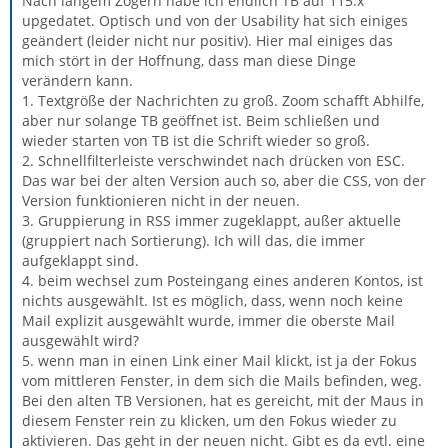
Nach langem Zögern habe ich endlich TB auf 115.x
upgedatet. Optisch und von der Usability hat sich einiges
geändert (leider nicht nur positiv). Hier mal einiges das
mich stört in der Hoffnung, dass man diese Dinge
verändern kann.
1. Textgröße der Nachrichten zu groß. Zoom schafft Abhilfe,
aber nur solange TB geöffnet ist. Beim schließen und
wieder starten von TB ist die Schrift wieder so groß.
2. Schnellfilterleiste verschwindet nach drücken von ESC.
Das war bei der alten Version auch so, aber die CSS, von der
Version funktionieren nicht in der neuen.
3. Gruppierung in RSS immer zugeklappt, außer aktuelle
(gruppiert nach Sortierung). Ich will das, die immer
aufgeklappt sind.
4. beim wechsel zum Posteingang eines anderen Kontos, ist
nichts ausgewählt. Ist es möglich, dass, wenn noch keine
Mail explizit ausgewählt wurde, immer die oberste Mail
ausgewählt wird?
5. wenn man in einen Link einer Mail klickt, ist ja der Fokus
vom mittleren Fenster, in dem sich die Mails befinden, weg.
Bei den alten TB Versionen, hat es gereicht, mit der Maus in
diesem Fenster rein zu klicken, um den Fokus wieder zu
aktivieren. Das geht in der neuen nicht. Gibt es da evtl. eine