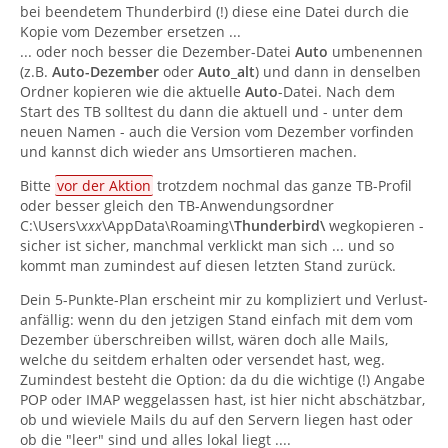
bei beendetem Thunderbird (!) diese eine Datei durch die
Kopie vom Dezember ersetzen ...
... oder noch besser die Dezember-Datei
Auto
umbenennen
(z.B.
Auto-Dezember
oder
Auto_alt
) und dann in denselben
Ordner kopieren wie die aktuelle
Auto
-Datei. Nach dem
Start des TB solltest du dann die aktuell und - unter dem
neuen Namen - auch die Version vom Dezember vorfinden
und kannst dich wieder ans Umsortieren machen.
Bitte
vor der Aktion
trotzdem nochmal das ganze TB-Profil
oder besser gleich den TB-Anwendungsordner
C:\Users\
xxx
\AppData\Roaming\
Thunderbird\
wegkopieren -
sicher ist sicher, manchmal verklickt man sich ... und so
kommt man zumindest auf diesen letzten Stand zurück.
Dein 5-Punkte-Plan erscheint mir zu kompliziert und Verlust-
anfällig: wenn du den jetzigen Stand einfach mit dem vom
Dezember überschreiben willst, wären doch alle Mails,
welche du seitdem erhalten oder versendet hast, weg.
Zumindest besteht die Option: da du die wichtige (!) Angabe
POP oder IMAP weggelassen hast, ist hier nicht abschätzbar,
ob und wieviele Mails du auf den Servern liegen hast oder
ob die "leer" sind und alles lokal liegt ....