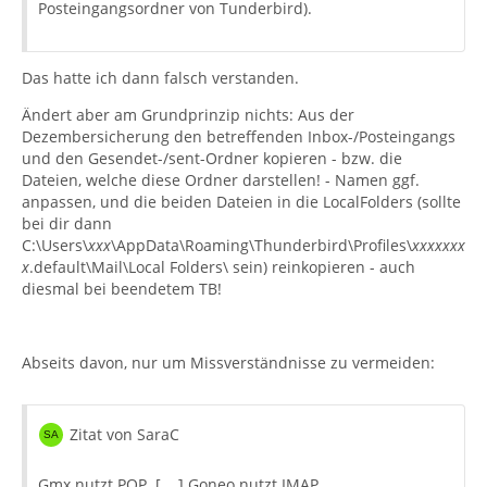
Posteingangsordner von Tunderbird).
Das hatte ich dann falsch verstanden.
Ändert aber am Grundprinzip nichts: Aus der
Dezembersicherung den betreffenden Inbox-/Posteingangs
und den Gesendet-/sent-Ordner kopieren - bzw. die
Dateien, welche diese Ordner darstellen! - Namen ggf.
anpassen, und die beiden Dateien in die LocalFolders (sollte
bei dir dann
C:\Users\
xxx
\AppData\Roaming\Thunderbird\Profiles\
xxxxxxx
x
.default\Mail\Local Folders\ sein) reinkopieren - auch
diesmal bei beendetem TB!
Abseits davon, nur um Missverständnisse zu vermeiden:
Zitat von SaraC
Gmx nutzt POP. [....] Goneo nutzt IMAP.