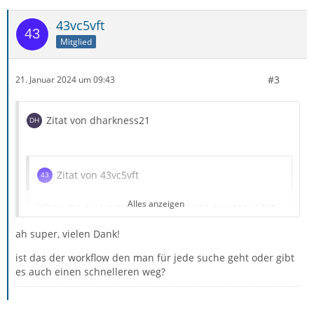
43vc5vft
Mitglied
#3
21. Januar 2024 um 09:43
Zitat von dharkness21
Zitat von 43vc5vft
Alles anzeigen
ich suche eine email mit anhang von mir gesendet
an eine person
ah super, vielen Dank!
outlook suche: from:frank hasattachment:yes
ist das der workflow den man für jede suche geht oder gibt
to:marie_curie*
es auch einen schnelleren weg?
was wäre die thunderbrid option für diese suche?