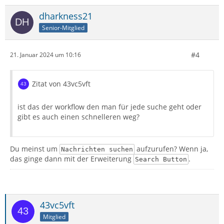
dharkness21
Senior-Mitglied
Du gehst über das Menü
nach
→
Bearbeiten
Suchen
und verwendest im Prinzip den
Nachrichten suchen…
gleichen Filter wie in Outlook.
#4
21. Januar 2024 um 10:16
Von → enthält → frank
Zitat von 43vc5vft
Anhang-Status → ist → Enthält Anhänge
ist das der workflow den man für jede suche geht oder
gibt es auch einen schnelleren weg?
An → enthält → marie_curie
Du meinst um
aufzurufen? Wenn ja,
Nachrichten suchen
das ginge dann mit der Erweiterung
.
Search Button
43vc5vft
Mitglied