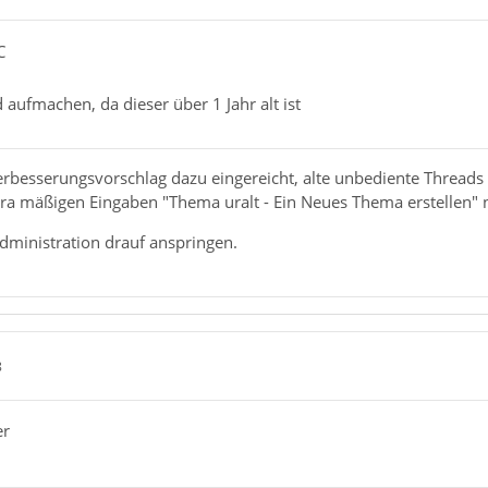
C
aufmachen, da dieser über 1 Jahr alt ist
erbesserungsvorschlag dazu eingereicht, alte unbediente Threads
a mäßigen Eingaben "Thema uralt - Ein Neues Thema erstellen" n
Administration drauf anspringen.
8
er