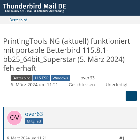
Betterbird
PrintingTools NG (aktuell) funktioniert
mit portable Betterbird 115.8.1-
bb25_64bit_Superstar (5. März 2024)
fehlerhaft
over63
Betterbird
115 ESR
Windows
6. März 2024 um 11:21
Geschlossen
Unerledigt
over63
Mitglied
#1
6. März 2024 um 11:21