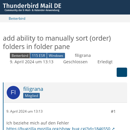
Betterbird
add ability to manually sort (order)
folders in folder pane
filigrana
Betterbird
115 ESR
Windows
9. April 2024 um 13:13
Geschlossen
Erledigt
filigrana
Mitglied
#1
9. April 2024 um 13:13
Ich beziehe mich auf den Fehler
https://bugzilla.mozilla.org/show_bug.cgi?id=1846550