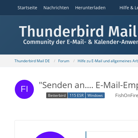
Startseite
Nachrichten
Herunterladen
Hilfe & L
Thunderbird Mail DE
Forum
Hilfe zu E-Mail und allgemeines Ar
"Senden an.... E-Mail-Em
FishOnFir
Betterbird
115 ESR
Windows