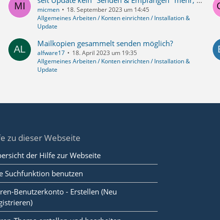
seit Update kein "Senden & Empfangen" mehr, mails unsichtbar im Postausgang
micmen
18. September 2023 um 14:45
Allgemeines Arbeiten / Konten einrichten / Installation &
Update
Mailkopien gesammelt senden möglich?
alfware17
18. April 2023 um 19:35
Allgemeines Arbeiten / Konten einrichten / Installation &
Update
fe zu dieser Webseite
ersicht der Hilfe zur Webseite
e Suchfunktion benutzen
ren-Benutzerkonto - Erstellen (Neu
gistrieren)