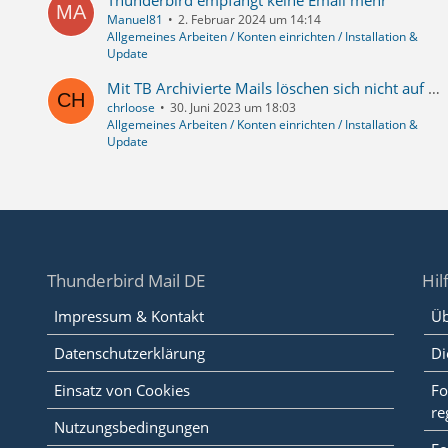
Thunderbird empfängt keine Email mehr
Manuel81
2. Februar 2024 um 14:14
Allgemeines Arbeiten / Konten einrichten / Installation &
Update
Mit TB Archivierte Mails löschen sich nicht auf dem GMX Server
chrloose
30. Juni 2023 um 18:03
Allgemeines Arbeiten / Konten einrichten / Installation &
Update
Thunderbird Mail DE
Hil
Impressum & Kontakt
Üb
Datenschutzerklärung
Di
Einsatz von Cookies
Fo
re
Nutzungsbedingungen