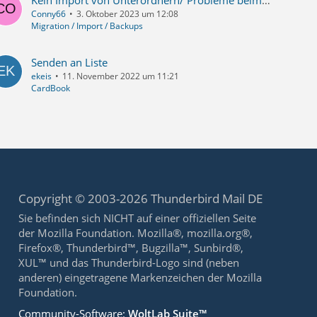
Kein Import von Unterordnern/ Probleme beim Empfangen und senden mit .msn Konten u. Anderen
Conny66
3. Oktober 2023 um 12:08
Migration / Import / Backups
Senden an Liste
ekeis
11. November 2022 um 11:21
CardBook
Copyright © 2003-2026 Thunderbird Mail DE
Sie befinden sich NICHT auf einer offiziellen Seite
der Mozilla Foundation. Mozilla®, mozilla.org®,
Firefox®, Thunderbird™, Bugzilla™, Sunbird®,
XUL™ und das Thunderbird-Logo sind (neben
anderen) eingetragene Markenzeichen der Mozilla
Foundation.
Community-Software:
WoltLab Suite™