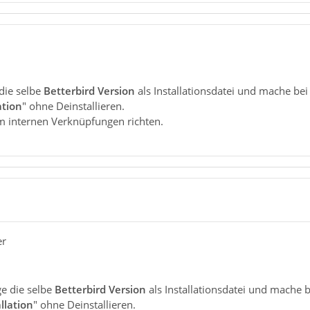
die selbe
Betterbird Version
als Installationsdatei und mache be
ation
" ohne Deinstallieren.
m internen Verknüpfungen richten.
er
ge die selbe
Betterbird Version
als Installationsdatei und mache 
llation
" ohne Deinstallieren.