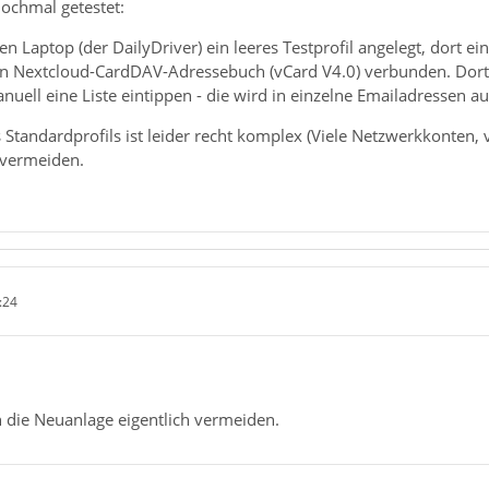
nochmal getestet:
n Laptop (der DailyDriver) ein leeres Testprofil angelegt, dort e
n Nextcloud-CardDAV-Adressebuch (vCard V4.0) verbunden. Dort fu
uell eine Liste eintippen - die wird in einzelne Emailadressen au
 Standardprofils ist leider recht komplex (Viele Netzwerkkonten, 
 vermeiden.
:24
 die Neuanlage eigentlich vermeiden.