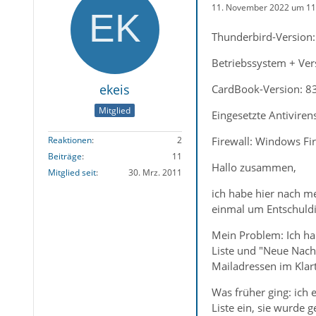
11. November 2022 um 11
Thunderbird-Version: 
Betriebssystem + Ve
ekeis
CardBook-Version: 83
Mitglied
Eingesetzte Antivire
Firewall: Windows Fi
Reaktionen
2
Beiträge
11
Hallo zusammen,
Mitglied seit
30. Mrz. 2011
ich habe hier nach me
einmal um Entschuldi
Mein Problem: Ich hab
Liste und "Neue Nachr
Mailadressen im Klarte
Was früher ging: ich
Liste ein, sie wurde 