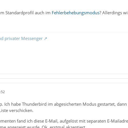
im Standardprofil auch im
Fehlerbehebungsmodus
? Allerdings w
nd privater Messenger
:52
pp. Ich habe Thunderbird im abgesicherten Modus gestartet, dan
iste verschicken.
menten fand ich diese E-Mail, aufgelöst mit separaten E-Mailadre
me angezeigt wurde. Ok, erstmal akzeptiert.