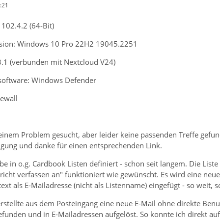
:21
102.4.2 (64-Bit)
rsion: Windows 10 Pro 22H2 19045.2251
.1 (verbunden mit Nextcloud V24)
nsoftware: Windows Defender
rewall
inem Problem gesucht, aber leider keine passenden Treffe gefund
gung und danke für einen entsprechenden Link.
e in o.g. Cardbook Listen definiert - schon seit langem. Die Liste
icht verfassen an" funktioniert wie gewünscht. Es wird eine neue N
xt als E-Mailadresse (nicht als Listenname) eingefügt - so weit, s
 erstellte aus dem Posteingang eine neue E-Mail ohne direkte Be
gefunden und in E-Mailadressen aufgelöst. So konnte ich direkt a