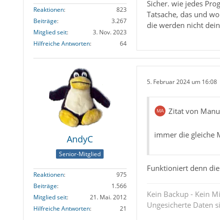
Sicher. wie jedes Pro
Reaktionen
823
Tatsache, das und wo 
Beiträge
3.267
die werden nicht dein
Mitglied seit
3. Nov. 2023
Hilfreiche Antworten
64
5. Februar 2024 um 16:08
Zitat von Manu
immer die gleiche M
AndyC
Senior-Mitglied
Funktioniert denn die
Reaktionen
975
Beiträge
1.566
Kein Backup - Kein Mi
Mitglied seit
21. Mai. 2012
Ungesicherte Daten s
Hilfreiche Antworten
21