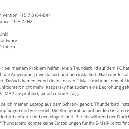
 Version 115.7.0 (64-Bit)
ndows 10 + 22H2
.Inkl
nsoftware
0-intern
 mir bei meinem Problem helfen. Mein Thunderbird auf dem PC hat 
h die Anwendung deinstalliert und neu installiert. Nach der Insta
ert. Danach kamen jedoch keine neuen E-Mails mehr an, obwohl
unktioniert nicht mehr. Kaspersky hat zudem eine Bedrohung gefun
uch IMAP ausprobiert, jedoch ohne Erfolg.
abe ich meinen Laptop aus dem Schrank geholt, Thunderbird instal
mpfangen und versendet. Die Konfiguration auf beiden Geräten is
erbird entfernt und neu eingerichtet. Bereits während der Einric
Thunderbird konnte keine Einstellungen für Ihr E-Mail-Konto fin