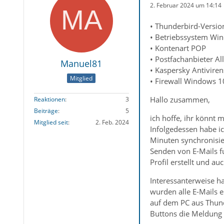
2. Februar 2024 um 14:14
• Thunderbird-Version
• Betriebssystem Wi
• Kontenart POP
• Postfachanbieter All
Manuel81
• Kaspersky Antivire
Mitglied
• Firewall Windows 1
Hallo zusammen,
Reaktionen
3
Beiträge
5
ich hoffe, ihr könnt
Mitglied seit
2. Feb. 2024
Infolgedessen habe ic
Minuten synchronisi
Senden von E-Mails f
Profil erstellt und a
Interessanterweise h
wurden alle E-Mails e
auf dem PC aus Thund
Buttons die Meldung "