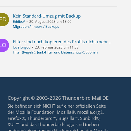
Kein Standard-Umzug mit Backup
Eddie.V
20. August 2023 um 13:05
Migration / Import / Backups
FIlter sind nach kopieren des Profils nicht mehr vorhanden
loveforgod
23. Februar 2023 um 11:38
Filter (Regeln), Junk-Filter und Datenschutz-Optionen
Copyright © 2003-2026 Thunderbird Mail DE
Sie befinden sich NICHT auf einer offiziellen Seite
der Mozilla Foundation. Mozilla®, mozilla.org®,
Firefox®, Thunderbird™, Bugzilla™, Sunbird®,
XUL™ und das Thunderbird-Logo sind (neben
anderen) eingetragene Markenzeichen der Mozilla