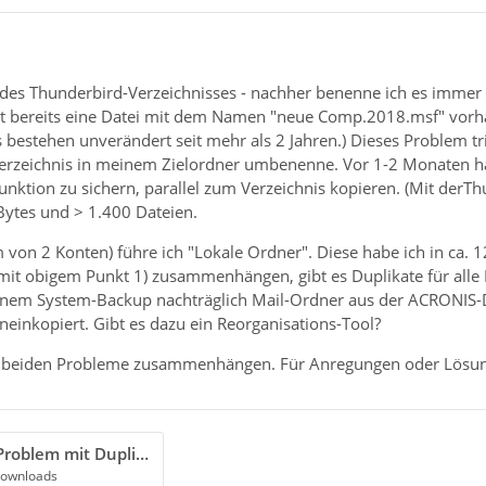
 des Thunderbird-Verzeichnisses - nachher benenne ich es imme
ist bereits eine Datei mit dem Namen "neue Comp.2018.msf" vorha
 bestehen unverändert seit mehr als 2 Jahren.) Dieses Problem tr
rzeichnis in meinem Zielordner umbenenne. Vor 1-2 Monaten hat
ktion zu sichern, parallel zum Verzeichnis kopieren. (Mit derThu
ytes und > 1.400 Dateien.
 von 2 Konten) führe ich "Lokale Ordner". Diese habe ich in ca. 
h mit obigem Punkt 1) zusammenhängen, gibt es Duplikate für alle 
einem System-Backup nachträglich Mail-Ordner aus der ACRONIS-Da
neinkopiert. Gibt es dazu ein Reorganisations-Tool?
ie beiden Probleme zusammenhängen. Für Anregungen oder Lösun
Thunderbird-Problem mit Duplikaten im Bestand und bei Verzeichnis-Sicherung 2024-04-27 - extern.pdf
Downloads