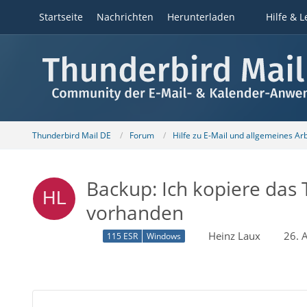
Startseite
Nachrichten
Herunterladen
Hilfe & L
Thunderbird Mail DE
Forum
Hilfe zu E-Mail und allgemeines Ar
Backup: Ich kopiere das 
vorhanden
Heinz Laux
26. 
115 ESR
Windows