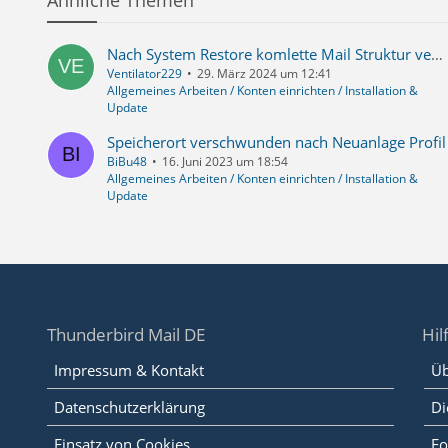
Ähnliche Themen
Nach System Restore komlette Mail Struktur verloren
Ventilator229
29. März 2024 um 12:41
Allgemeines Arbeiten / Konten einrichten / Installation &
Update
Speicherort verschwunden nach Neuanlage Profil
BiBu48
16. Juni 2023 um 18:54
Allgemeines Arbeiten / Konten einrichten / Installation &
Update
Thunderbird Mail DE
Hil
Impressum & Kontakt
Üb
Datenschutzerklärung
Di
Einsatz von Cookies
Fo