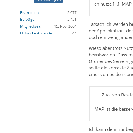
Senior-Mitglied
Ich nutze [...] IMA
Reaktionen
2.077
Beiträge
5.451
Tatsächlich werden b
Mitglied seit
15. Nov. 2004
der App lokal (auf d
Hilfreiche Antworten
44
doch ein wenig anders
Wieso aber trotz Nutz
beantworten. Dass mal
Ordner des Servers g
sollte die korrekte 
einer von beiden spri
Zitat von Bastl
IMAP ist die besse
Ich kann dem nur bei