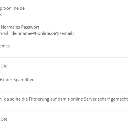
p.t-online.de
S
: Normales Passwort
mail='deinname@t-online.de'][/email]
keines
 Ute
ist der Spamfilter.
n, da sollte die Filtrierung auf dem t-online Server scharf gemach
 Ute