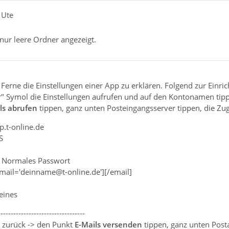
 Ute
ur leere Ordner angezeigt.
r Ferne die Einstellungen einer App zu erklären. Folgend zur Einr
 Symol die Einstellungen aufrufen und auf den Kontonamen tip
ls abrufen
tippen, ganz unten Posteingangsserver tippen, die Zu
p.t-online.de
S
: Normales Passwort
mail='deinname@t-online.de'][/email]
keines
----------------------------------
 zurück -> den Punkt
E-Mails versenden
tippen, ganz unten Post