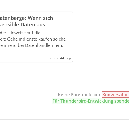
atenberge: Wenn sich
sensible Daten aus
ps besorgen
der Hinweise auf die
eit: Geheimdienste kaufen solche
nehmend bei Datenhändlern ein.
netzpolitik.org
Keine Forenhilfe per
Konversatio
Für Thunderbird-Entwicklung spend