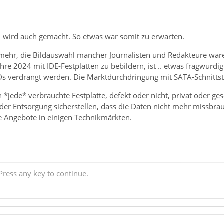
t, wird auch gemacht. So etwas war somit zu erwarten.
mehr, die Bildauswahl mancher Journalisten und Redakteure wäre 
Jahre 2024 mit IDE-Festplatten zu bebildern, ist .. etwas fragwürd
 verdrängt werden. Die Marktdurchdringung mit SATA-Schnittstell
 *jede* verbrauchte Festplatte, defekt oder nicht, privat oder ge
der Entsorgung sicherstellen, dass die Daten nicht mehr missbrau
e Angebote in einigen Technikmärkten.
ress any key to continue.