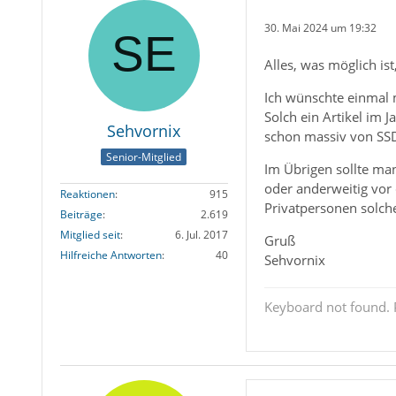
30. Mai 2024 um 19:32
Alles, was möglich is
Ich wünschte einmal 
Solch ein Artikel im 
Sehvornix
schon massiv von SSDs
Senior-Mitglied
Im Übrigen sollte man
oder anderweitig vor 
Reaktionen
915
Privatpersonen solch
Beiträge
2.619
Mitglied seit
6. Jul. 2017
Gruß
Hilfreiche Antworten
40
Sehvornix
Keyboard not found. P