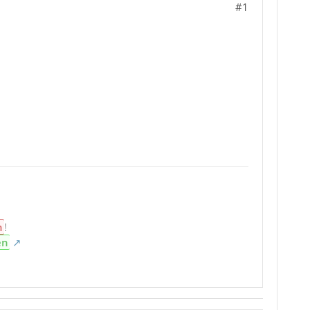
#1
n
!
en