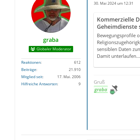
30. Mai 2024 um 12:31
Kommerzielle D
Geheimdienste 
Smartphone-Ap
Bewegungsprofile o
graba
Religionszugehörigk
sensiblen Daten zu
Globaler Moderator
Damit unterlaufen…
Reaktionen
612
Beiträge
21.910
Mitglied seit
17. Mai. 2006
Gruß
Hilfreiche Antworten
9
graba