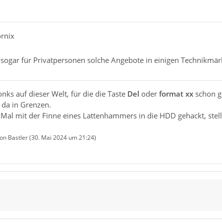
ornix
s sogar für Privatpersonen solche Angebote in einigen Technikmär
nks auf dieser Welt, für die die Taste
Del
oder
format xx
schon g
h da in Grenzen.
 Mal mit der Finne eines Lattenhammers in die HDD gehackt, stel
von Bastler (
30. Mai 2024 um 21:24
)