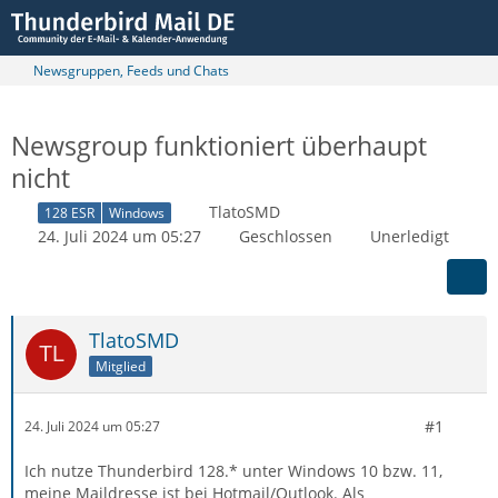
Newsgruppen, Feeds und Chats
Newsgroup funktioniert überhaupt
nicht
TlatoSMD
128 ESR
Windows
24. Juli 2024 um 05:27
Geschlossen
Unerledigt
TlatoSMD
Mitglied
#1
24. Juli 2024 um 05:27
Ich nutze Thunderbird 128.* unter Windows 10 bzw. 11,
meine Maildresse ist bei Hotmail/Outlook. Als