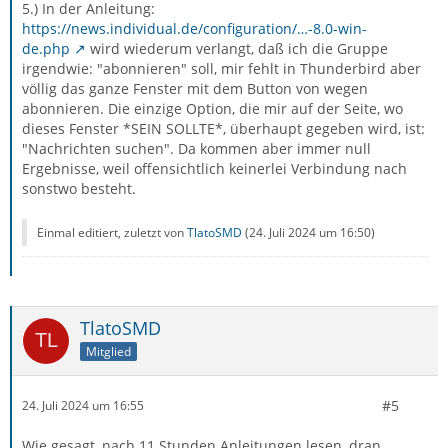
5.) In der Anleitung:
https://news.individual.de/configuration/…-8.0-win-
de.php
wird wiederum verlangt, daß ich die Gruppe
irgendwie: "abonnieren" soll, mir fehlt in Thunderbird aber
völlig das ganze Fenster mit dem Button von wegen
abonnieren. Die einzige Option, die mir auf der Seite, wo
dieses Fenster *SEIN SOLLTE*, überhaupt gegeben wird, ist:
"Nachrichten suchen". Da kommen aber immer null
Ergebnisse, weil offensichtlich keinerlei Verbindung nach
sonstwo besteht.
Einmal editiert, zuletzt von
TlatoSMD
(
24. Juli 2024 um 16:50
)
TlatoSMD
Mitglied
#5
24. Juli 2024 um 16:55
Wie gesagt, nach 11 Stunden Anleitungen lesen, dran