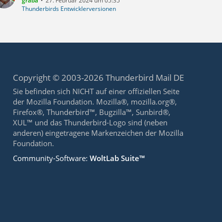
graba
27. Februar 2024 um 05:35
Thunderbirds Entwicklerversionen
Copyright © 2003-2026 Thunderbird Mail DE
Sie befinden sich NICHT auf einer offiziellen Seite
der Mozilla Foundation. Mozilla®, mozilla.org®,
Firefox®, Thunderbird™, Bugzilla™, Sunbird®,
XUL™ und das Thunderbird-Logo sind (neben
anderen) eingetragene Markenzeichen der Mozilla
Foundation.
Community-Software:
WoltLab Suite™