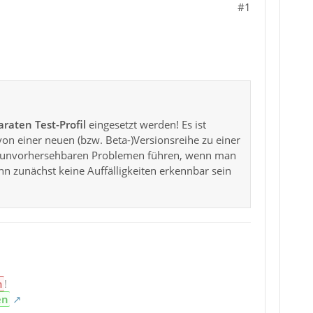
#1
raten Test-Profil
eingesetzt werden! Es ist
von einer neuen (bzw. Beta-)Versionsreihe zu einer
 zu unvorhersehbaren Problemen führen, wenn man
nn zunächst keine Auffälligkeiten erkennbar sein
n
!
en