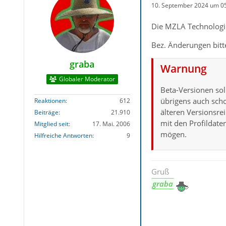
10. September 2024 um 0
Die MZLA Technologie
Bez. Änderungen bit
graba
Warnung
Globaler Moderator
Beta-Versionen sol
übrigens auch scho
Reaktionen
612
älteren Versionsr
Beiträge
21.910
mit den Profildate
Mitglied seit
17. Mai. 2006
mögen.
Hilfreiche Antworten
9
Gruß
graba