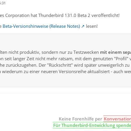
5:31
s Corporation hat Thunderbird 131.0 Beta 2 veröffentlicht!
te
Beta-Versionshinweise (Release Notes)
lesen!
lten nicht produktiv, sondern nur zu Testzwecken
mit einem sepa
n seit langer Zeit nicht mehr ratsam, mit dem genutzten "Profil" 
eihe zurückzugehen. Der "Rückschritt" wird später unweigerlich
n wiederum zu einer neueren Versionsreihe aktualisiert - auch we
Keine Forenhilfe per
Konversatio
Für Thunderbird-Entwicklung spend