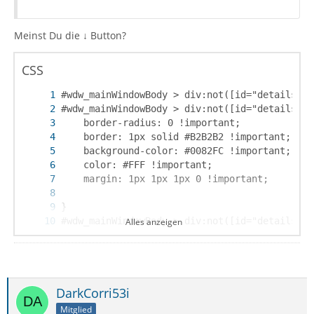
Meinst Du die ↓ Button?
CSS
Alles anzeigen
DarkCorri53i
}
Mitglied