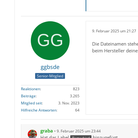
9. Februar 2025 um 21:27
Die Dateinamen stehe
beim Hersteller deiner
ggbsde
Senior-Mitglied
Reaktionen
823
Beiträge
3.265
Mitglied seit
3. Nov. 2023
Hilfreiche Antworten
64
graba
9. Februar 2025 um 23:44
Hat das Label
hinzugefügt.