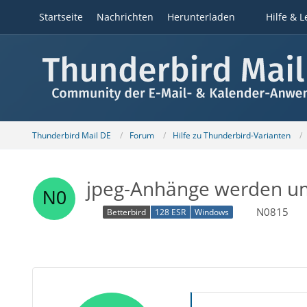
Startseite
Nachrichten
Herunterladen
Hilfe & L
Thunderbird Mail DE
Forum
Hilfe zu Thunderbird-Varianten
jpeg-Anhänge werden umb
N0815
Betterbird
128 ESR
Windows