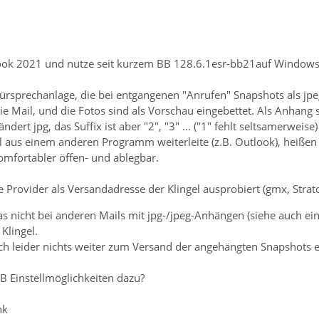
ok 2021 und nutze seit kurzem BB 128.6.1esr-bb21auf Windows 
ürsprechanlage, die bei entgangenen "Anrufen" Snapshots als jpeg
 Mail, und die Fotos sind als Vorschau eingebettet. Als Anhang sin
dert jpg, das Suffix ist aber "2", "3" ... ("1" fehlt seltsamerweise)
 aus einem anderen Programm weiterleite (z.B. Outlook), heißen d
omfortabler öffen- und ablegbar.
 Provider als Versandadresse der Klingel ausprobiert (gmx, Strato
as nicht bei anderen Mails mit jpg-/jpeg-Anhängen (siehe auch ein
Klingel.
ich leider nichts weiter zum Versand der angehängten Snapshots e
B Einstellmöglichkeiten dazu?
nk