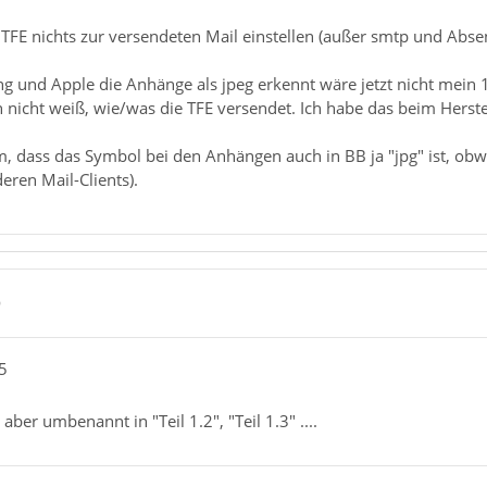
r TFE nichts zur versendeten Mail einstellen (außer smtp und Abs
 und Apple die Anhänge als jpeg erkennt wäre jetzt nicht mein 1
h nicht weiß, wie/was die TFE versendet. Ich habe das beim Herste
lem, dass das Symbol bei den Anhängen auch in BB ja "jpg" ist, obw
ren Mail-Clients).
9
5
aber umbenannt in "Teil 1.2", "Teil 1.3" ....