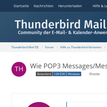
Startseite
Nachrichten
Herunterladen
Hilfe & L
Thunderbird Mail DE
Forum
Hilfe zu Thunderbird-Varianten
Wie POP3 Messages/Mess
thoste
Betterbird
128 ESR
Windows