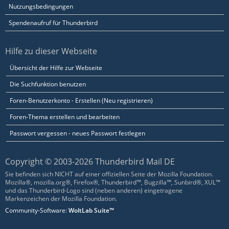
Nutzungsbedingungen
Spendenaufruf für Thunderbird
Hilfe zu dieser Webseite
Übersicht der Hilfe zur Webseite
Die Suchfunktion benutzen
Foren-Benutzerkonto - Erstellen (Neu registrieren)
Foren-Thema erstellen und bearbeiten
Passwort vergessen - neues Passwort festlegen
Copyright © 2003-2026 Thunderbird Mail DE
Sie befinden sich NICHT auf einer offiziellen Seite der Mozilla Foundation.
Mozilla®, mozilla.org®, Firefox®, Thunderbird™, Bugzilla™, Sunbird®, XUL™
und das Thunderbird-Logo sind (neben anderen) eingetragene
Markenzeichen der Mozilla Foundation.
Community-Software:
WoltLab Suite™