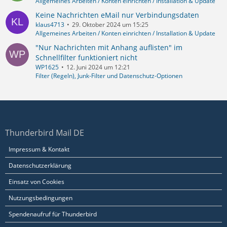
Allgemeines Arbeiten / Konten einrichten / Installation & Update
Keine Nachrichten eMail nur Verbindungsdaten
klaus4713
29. Oktober 2024 um 15:25
Allgemeines Arbeiten / Konten einrichten / Installation & Update
"Nur Nachrichten mit Anhang auflisten" im
Schnellfilter funktioniert nicht
WP1625
12. Juni 2024 um 12:21
Filter (Regeln), Junk-Filter und Datenschutz-Optionen
Thunderbird Mail DE
Impressum & Kontakt
Datenschutzerklärung
Einsatz von Cookies
Nutzungsbedingungen
Spendenaufruf für Thunderbird