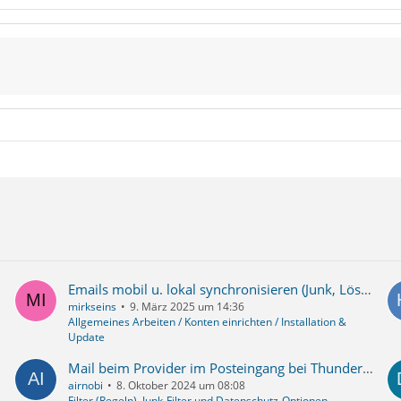
Emails mobil u. lokal synchronisieren (Junk, Löschen, Gelesenstatus usw.)
mirkseins
9. März 2025 um 14:36
Allgemeines Arbeiten / Konten einrichten / Installation &
Update
Mail beim Provider im Posteingang bei Thunderbird im Papierkorb
airnobi
8. Oktober 2024 um 08:08
Filter (Regeln), Junk-Filter und Datenschutz-Optionen