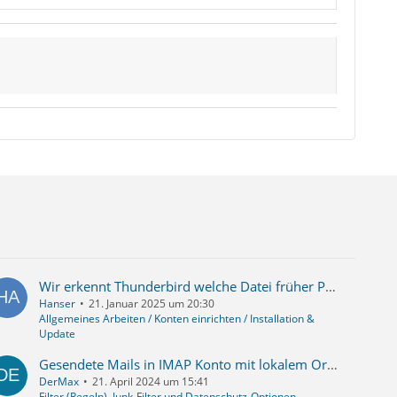
Wir erkennt Thunderbird welche Datei früher Posteingang bzw. Ausgang war, offenbar nicht am Dateinamen?
Hanser
21. Januar 2025 um 20:30
Allgemeines Arbeiten / Konten einrichten / Installation &
Update
Gesendete Mails in IMAP Konto mit lokalem Ordner synchronisieren
DerMax
21. April 2024 um 15:41
Filter (Regeln), Junk-Filter und Datenschutz-Optionen