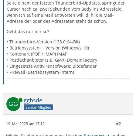
Seite einem der letzten Thunderbird-Updates, springt der
Cursor nach ca. zwei Sekunden vom Body ins Adressfeld,
wenn ich auf eine Mail antworten will, d. h. die Mail-
Adresse der oder des Adressaten steht da schon.
Geht das nur mir so?
• Thunderbird-Version (138.0 64-Bit)
• Betriebssystem + Version (Windows 10)
• Kontenart (POP / IMAP) IMAP
• Postfachanbieter (z.B. GMX) DomainFactory
• Eingesetzte Antivirensoftware: Bitdefender
• Firewall (Betriebssystem-intern)
Online
ggbsde
Senior-Mitglied
#2
19. Mai 2025 um 17:12
Witzig. Es gibt da einen ganz frischen
Bugreport
, in dem