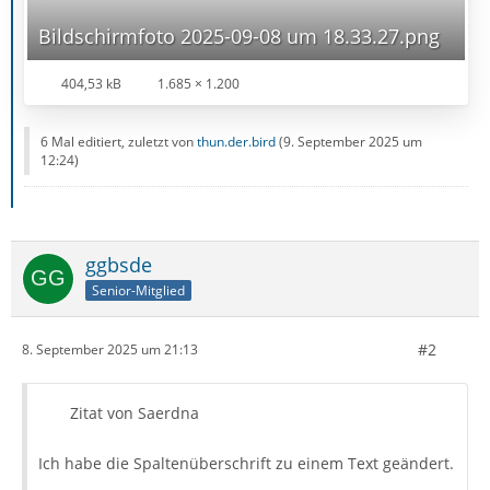
Bildschirmfoto 2025-09-08 um 18.33.27.png
404,53 kB
1.685 × 1.200
6 Mal editiert, zuletzt von
thun.der.bird
(
9. September 2025 um
12:24
)
ggbsde
Senior-Mitglied
#2
8. September 2025 um 21:13
Zitat von Saerdna
Ich habe die Spaltenüberschrift zu einem Text geändert.