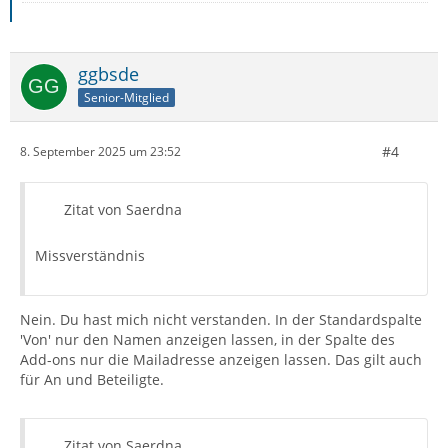
ggbsde
}
Senior-Mitglied
#4
8. September 2025 um 23:52
Zitat von Saerdna
Missverständnis
Nein. Du hast mich nicht verstanden. In der Standardspalte
'Von' nur den Namen anzeigen lassen, in der Spalte des
Add-ons nur die Mailadresse anzeigen lassen. Das gilt auch
für An und Beteiligte.
Zitat von Saerdna