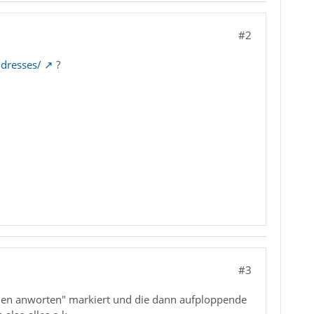
#2
ddresses/
?
#3
allen anworten" markiert und die dann aufploppende