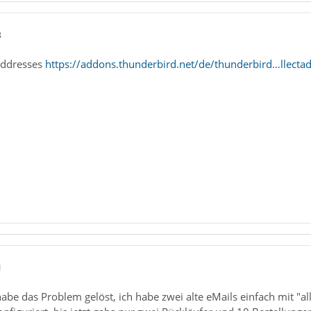
8
tAddresses
https://addons.thunderbird.net/de/thunderbird…llecta
1
habe das Problem gelöst, ich habe zwei alte eMails einfach mit "