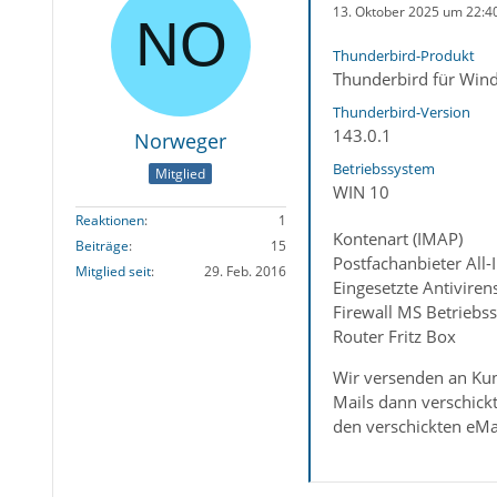
13. Oktober 2025 um 22:4
Thunderbird-Produkt
Thunderbird für Win
Thunderbird-Version
143.0.1
Norweger
Betriebssystem
Mitglied
WIN 10
Reaktionen
1
Kontenart (IMAP)
Beiträge
15
Postfachanbieter All-I
Mitglied seit
29. Feb. 2016
Eingesetzte Antiviren
Firewall MS Betriebs
Router Fritz Box
Wir versenden an Kun
Mails dann verschick
den verschickten eMai