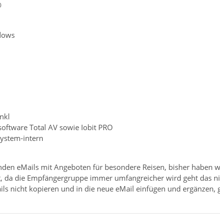
0
dows
nkl
software Total AV sowie Iobit PRO
system-intern
den eMails mit Angeboten für besondere Reisen, bisher haben w
t, da die Empfängergruppe immer umfangreicher wird geht das nic
ls nicht kopieren und in die neue eMail einfügen und ergänzen, g