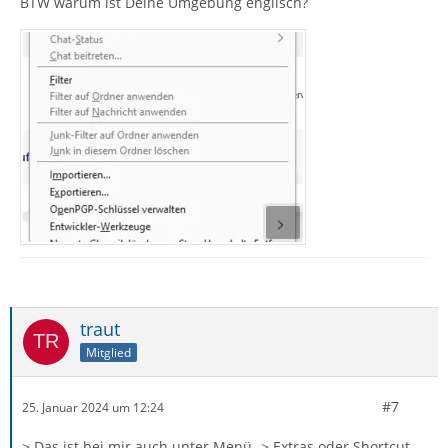
BTW warum ist Deine Umgebung englisch?
traut
Mitglied
#7
25. Januar 2024 um 12:24
> Das ist bei mir auch unter Menü -> Extras oder Shortcut