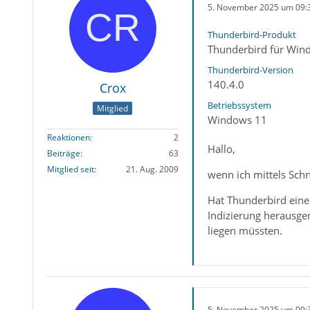
5. November 2025 um 09:
Thunderbird-Produkt
Thunderbird für Win
Thunderbird-Version
140.4.0
Crox
Betriebssystem
Mitglied
Windows 11
Reaktionen
2
Hallo,
Beiträge
63
Mitglied seit
21. Aug. 2009
wenn ich mittels Schn
Hat Thunderbird eine
Indizierung herausge
liegen müssten.
5. November 2025 um 09: