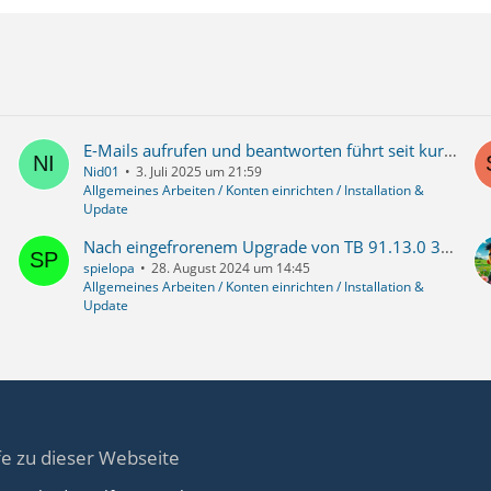
E-Mails aufrufen und beantworten führt seit kurzem temporär zu "Keine Rückmeldung"
Nid01
3. Juli 2025 um 21:59
Allgemeines Arbeiten / Konten einrichten / Installation &
Update
Nach eingefrorenem Upgrade von TB 91.13.0 32-bit auf TB 102.2.0 32-bit nun 3 Profile bezüglich Mails und Adressbücher zusammenführen
spielopa
28. August 2024 um 14:45
Allgemeines Arbeiten / Konten einrichten / Installation &
Update
fe zu dieser Webseite