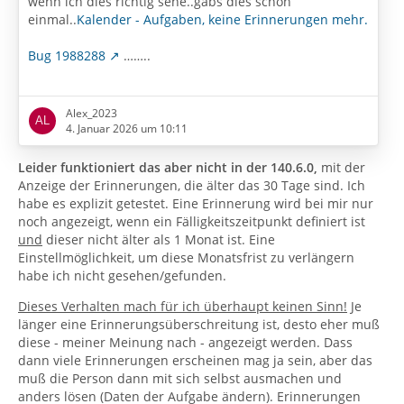
wenn ich dies richtig sehe..gabs dies schon
einmal..
Kalender - Aufgaben, keine Erinnerungen mehr.
Bug 1988288
……..
also einfach den Schalter bei
"calendar.alarms.showmissed" unter extras-
Alex_2023
einstellungen-allgemein-Konfiguration bearbeiten...auf
4. Januar 2026 um 10:11
„True“ setzen und alles funktioniert wieder., also
Erinnerungen die älter als 30 Tage sind , werden wieder
Leider funktioniert das aber nicht in der 140.6.0,
mit der
angezeigt………..
Anzeige der Erinnerungen, die älter das 30 Tage sind. Ich
habe es explizit getestet. Eine Erinnerung wird bei mir nur
noch angezeigt, wenn ein Fälligkeitszeitpunkt definiert ist
und
dieser nicht älter als 1 Monat ist. Eine
Einstellmöglichkeit, um diese Monatsfrist zu verlängern
habe ich nicht gesehen/gefunden.
Dieses Verhalten mach für ich überhaupt keinen Sinn!
Je
länger eine Erinnerungsüberschreitung ist, desto eher muß
diese - meiner Meinung nach - angezeigt werden. Dass
dann viele Erinnerungen erscheinen mag ja sein, aber das
muß die Person dann mit sich selbst ausmachen und
anders lösen (Daten der Aufgabe ändern). Erinnerungen