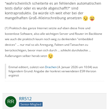
"wahrscheinlich scheiterte es an fehlenden automatischen
tests dafür oder es wurde abgeschafft?" sind
kontraproduktiv. Da würde ich weit eher bei der
mangelhaften Groß-/Kleinschreibung ansetzen
(1) Praktisch das ganze Internet setzte auf eben diese freie und
kostenlose Software, also alle wichtigen Server und Router im Backbone
wie auch die praktisch kaum noch weg zu denkenden "embedded
devices" ... nur mal so als Anregung, Fakten und Tatsachen zu
berücksichtigen, bevor man sich durch ...
schlecht durchdachte
...
Äußerungen selber herab setzt
Einmal editiert, zuletzt von
Drachen
(
4. Januar 2026 um 10:04
) aus
folgendem Grund: Angabe der konkret verwendeten ESR-Version
ergänzt
RR512
Senior-Mitglied