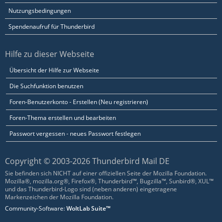
Nutzungsbedingungen
Spendenaufruf für Thunderbird
Hilfe zu dieser Webseite
Übersicht der Hilfe zur Webseite
Die Suchfunktion benutzen
Foren-Benutzerkonto - Erstellen (Neu registrieren)
Foren-Thema erstellen und bearbeiten
Passwort vergessen - neues Passwort festlegen
Copyright © 2003-2026 Thunderbird Mail DE
Sie befinden sich NICHT auf einer offiziellen Seite der Mozilla Foundation.
Mozilla®, mozilla.org®, Firefox®, Thunderbird™, Bugzilla™, Sunbird®, XUL™
und das Thunderbird-Logo sind (neben anderen) eingetragene
Markenzeichen der Mozilla Foundation.
Community-Software:
WoltLab Suite™