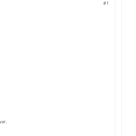
#1
war.