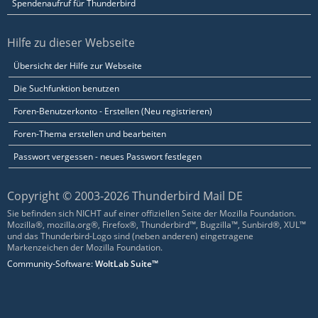
Spendenaufruf für Thunderbird
Hilfe zu dieser Webseite
Übersicht der Hilfe zur Webseite
Die Suchfunktion benutzen
Foren-Benutzerkonto - Erstellen (Neu registrieren)
Foren-Thema erstellen und bearbeiten
Passwort vergessen - neues Passwort festlegen
Copyright © 2003-2026 Thunderbird Mail DE
Sie befinden sich NICHT auf einer offiziellen Seite der Mozilla Foundation.
Mozilla®, mozilla.org®, Firefox®, Thunderbird™, Bugzilla™, Sunbird®, XUL™
und das Thunderbird-Logo sind (neben anderen) eingetragene
Markenzeichen der Mozilla Foundation.
Community-Software:
WoltLab Suite™