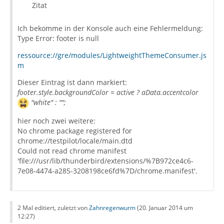
Zitat
Ich bekomme in der Konsole auch eine Fehlermeldung:
Type Error: footer is null
ressource://gre/modules/LightweightThemeConsumer.js
m
Dieser Eintrag ist dann markiert:
footer.style.backgroundColor = active ? aData.accentcolor
"white" : "";
hier noch zwei weitere:
No chrome package registered for
chrome://testpilot/locale/main.dtd
Could not read chrome manifest
'file:///usr/lib/thunderbird/extensions/%7B972ce4c6-
7e08-4474-a285-3208198ce6fd%7D/chrome.manifest'.
2 Mal editiert, zuletzt von
Zahnregenwurm
(
20. Januar 2014 um
12:27
)