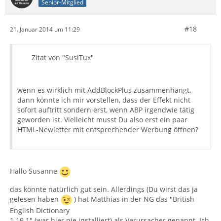
Senior-Mitglied
#18
21. Januar 2014 um 11:29
Zitat von "SusiTux"
wenn es wirklich mit AddBlockPlus zusammenhängt,
dann könnte ich mir vorstellen, dass der Effekt nicht
sofort auftritt sondern erst, wenn ABP irgendwie tätig
geworden ist. Vielleicht musst Du also erst ein paar
HTML-Newletter mit entsprechender Werbung öffnen?
Hallo Susanne
das könnte natürlich gut sein. Allerdings (Du wirst das ja
gelesen haben
) hat Matthias in der NG das "British
English Dictionary
1.19.1" (war hier nie installiert) als Verursacher genannt. Ich