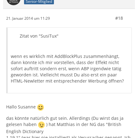
Senior-Mitglied
#18
21. Januar 2014 um 11:29
Zitat von "SusiTux"
wenn es wirklich mit AddBlockPlus zusammenhängt,
dann könnte ich mir vorstellen, dass der Effekt nicht
sofort auftritt sondern erst, wenn ABP irgendwie tätig
geworden ist. Vielleicht musst Du also erst ein paar
HTML-Newletter mit entsprechender Werbung öffnen?
Hallo Susanne
das könnte natürlich gut sein. Allerdings (Du wirst das ja
gelesen haben
) hat Matthias in der NG das "British
English Dictionary
1.19.1" (war hier nie installiert) als Verursacher genannt. Ich