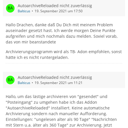
Ein-und Ausgänge auf 30 Tage reduziert, weil TB ja alle Ein-
AutoarchiveReloaded nicht zuverlässig
und Ausgänge dokumentiert. j Dabei war ich bisher der
Balticus
19. September 2021 um 17:50
Meinung, daß das Speichervolumen direkt auf der Freenet-
>>>
Mag so sein, aber die Mails müssen erstmal in den
Mail-Plattform sehr begrenzt ist (sofern nicht Volumen
lokalen Ordner kommen. Das sollte ja das AddOn
gekauft wird), dies aber mit der Speicher-kapazität auf TB
Hallo Drachen, danke daß Du Dich mit meinem Problem
übernehmen.
nichts zu tuen hat. Parallel habe ich um Ordnung auch auf
auseinader gesetzt hast. Ich werde morgen Deine Punkte
TB zu bekommen das be-zeichnete Addon installiert, denn
aufgreifen und mich nochmals dazu melden. Soviel vorab,
Deiner vagen Beschreibung nach rufst du deine Konten
ansonsten müßte man ja jede einzelne Mail anklicken und
das von mir beanstandete
per IMAP ab, dieses wichtige Detail hast du aber leider
verschieben.
Lokal kann TB Mails speichern, bis deine
ebenfalls nicht konkret erwähnt.
Archivierungsprogramm wird als TB- Adon empfohlen, sonst
Festplatte voll ist, also ziemlich
viele
Gigabytes und viele
hätte ich es nicht runtergeladen.
Hunderttausende von E-Mails ...
>>> Ich habe ein Konto noch im Posteingang über den
POP-Server laufen. Dort hat die Archivierung über das
AddOn geklappt. Nur ist mir dieses Konto nicht so
AutoarchiveReloaded nicht zuverlässig
wichtig.
Balticus
19. September 2021 um 11:21
Dein genutztes AddOn "AutoarchiveReloaded" ist mir
Hallo, um das lästige archivieren von "gesendet" und
leider unbekannt und ich kann dir auch keine andere
"Posteingang" zu umgehen habe ich das Addon
Empfehlung zum Thema Archivierung geben, da ich
"AutoarchiveReloaded" installiert. Keine automatische
solch eine Funktion nicht verwende.
Archivierung sondern nach manueller Aufforderung.
Einstellungen: "ungelesen alter als 90 Tage" "Nachrichten
mit Stern u.a. älter als 360 Tage" zur Archivierung. Jetzt
>>> O.K. Du hast eine völlig andere Infrastruktur als