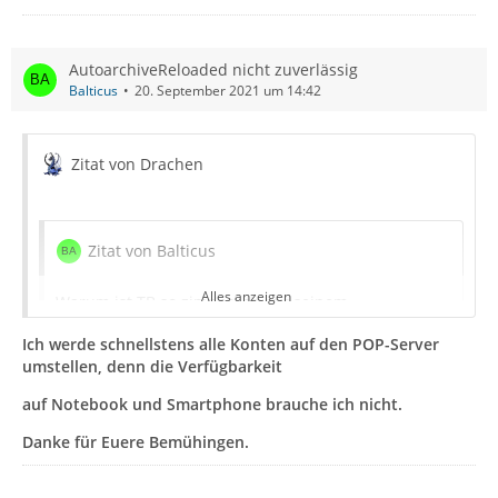
AutoarchiveReloaded nicht zuverlässig
Balticus
20. September 2021 um 14:42
Zitat von Drachen
Zitat von Balticus
Alles anzeigen
Warum ist TB so zimperlich mit seinem
Mailspeicher?
Ich werde schnellstens alle Konten auf den POP-Server
umstellen, denn die Verfügbarkeit
auf Notebook und Smartphone brauche ich nicht.
Falsche Fragestellung, da komplett unzutreffend:
>>>
Das
verstehe ich jetzt nicht. Tatsache ist, daß bei TB im
Danke für Euere Bemühingen.
Posteingang (bei mir IMAP-Server von Freenet) das Volumen
schnell erschöpft ist. Daher habe ich dort das Vorhalten der