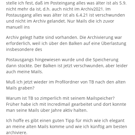
stelle ich fest, daß im Posteingang alles was älter ist als 5.9.
ich. Aber eine ordentliche Archivierung sollte doch
nicht mehr da ist, d.h. auch nicht im Archiv2021. Im
auch ausschließlich mit meinem Notebook auf der TB-
Postausgang alles was älter ist als 6.4.21 ist verschwunden
Seite funktionieren.
und nicht im Archiv gelandet. Nur Mails die ich zuvor
manuell ins
U.U. sind deine vermissten Mails ja nicht weg, sondern
du hast nur am falschen Ort gesucht ...
Archiv gelegt hatte sind vorhanden. Die Archivierung war
erforderlich, weil ich über den Balken auf eine Überlastung
insbesondere des
>>> Beim Pop-Server hat das Programm für jedes Jahr
ein Archivjahr angelegt, aber bei den Konten die über
Postausgangs hingewiesen wurde und die Speicherung
den IMAP laufen hat das nicht funktioniert.
dann stockte. Der Balken ist jetzt verschwunden, aber leider
auch meine Mails.
Was ich jetzt gelesen habe hat mich echt schockiert:"
Muß ich jetzt wieder im Profilordner von TB nach den alten
IMAP speichert die Mails nur auf dem Server, das
Mails graben?
Mailprogramm, hier TB, zeigt sie nur an" Dies heißt
also, meine Löschung von Mails die älter als 30 Tage
Warum ist TB so zimperlich mit seinem Mailspeicher?
sind (auf dem Server) ,zeigt TB auch nicht mehr an!!
Ich
Früher habe ich mit Incredimail gearbeitet und dort konnte
fasse es nicht. Das AddOn trifft keine Schuld, es ist
man seine Mails über Jahre aktiv halten.
diese verzwickte Regelung des Servers mit dem
Mailprogramm. Du und Andere haben das natürlich
Ich hoffe es gibt einen guten Tipp für mich wie ich elegant
gewußt, ich leider nicht und bin jetzt klüger, habe aber
an meine alten Mails komme und wie ich künftig am besten
auch den Schaden, denn meine Mails sind im Nirwana
archiviere.