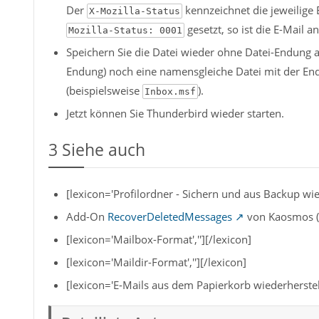
Der
kennzeichnet die jeweilige
X-Mozilla-Status
gesetzt, so ist die E-Mail 
Mozilla-Status: 0001
Speichern Sie die Datei wieder ohne Datei-Endung 
Endung) noch eine namensgleiche Datei mit der E
(beispielsweise
).
Inbox.msf
Jetzt können Sie Thunderbird wieder starten.
3
Siehe auch
[lexicon='Profilordner - Sichern und aus Backup wied
Add-On
RecoverDeletedMessages
von Kaosmos (
[lexicon='Mailbox-Format',''][/lexicon]
[lexicon='Maildir-Format',''][/lexicon]
[lexicon='E-Mails aus dem Papierkorb wiederherstelle