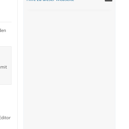
den
amit
Editor