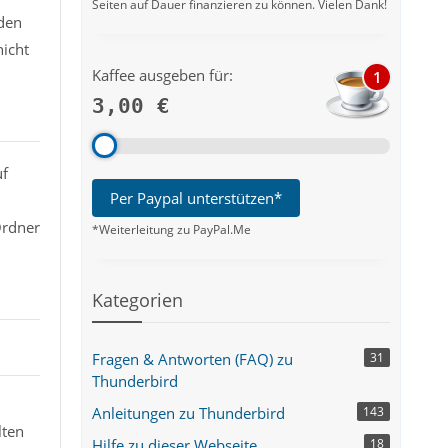
Seiten auf Dauer finanzieren zu können. Vielen Dank!
nden
nicht
Kaffee ausgeben für:
1
3,00 €
uf
Per Paypal unterstützen*
Ordner
*Weiterleitung zu PayPal.Me
Kategorien
Fragen & Antworten (FAQ) zu
31
Thunderbird
Anleitungen zu Thunderbird
143
lten
Hilfe zu dieser Webseite
18