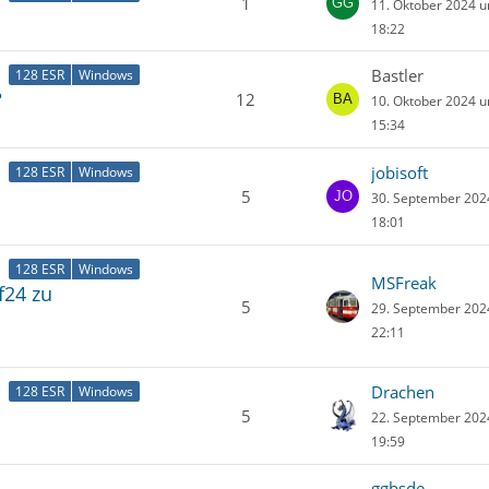
1
11. Oktober 2024 
18:22
Bastler
128 ESR
Windows
?
12
10. Oktober 2024 
15:34
jobisoft
128 ESR
Windows
5
30. September 20
18:01
128 ESR
Windows
MSFreak
f24 zu
5
29. September 20
22:11
Drachen
128 ESR
Windows
5
22. September 20
19:59
ggbsde