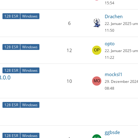
15:54
Drachen
128 ESR
Windows
6
22. Januar 2025 u
11:50
opto
128 ESR
Windows
12
22. Januar 2025 u
11:22
128 ESR
Windows
mocksl1
.0.0
10
29. Dezember 202
08:48
128 ESR
Windows
ggbsde
128 ESR
Windows