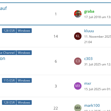
 auf
graba
1
17. Juli 2018 um 13
kluuu
128 ESR
Windows
14
11. November 202
21:04
se Channel
Windows
von
c303
6
31. Juli 2025 um 12
115 ESR
Windows
mxr
3
15. Juli 2025 um 01
128 ESR
Windows
mark100
22