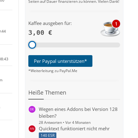
:00
Seiten auf Dauer finanzieren zu können. Vielen Dank!
Kaffee ausgeben für:
1
9:44
3,00 €
08:43
Per Paypal unterstützen*
*Weiterleitung zu PayPal.Me
um
Heiße Themen
m
Wegen eines Addons bei Version 128
bleiben?
28 Antworten
Vor 4 Monaten
Quicktext funktioniert nicht mehr
m
140 ESR