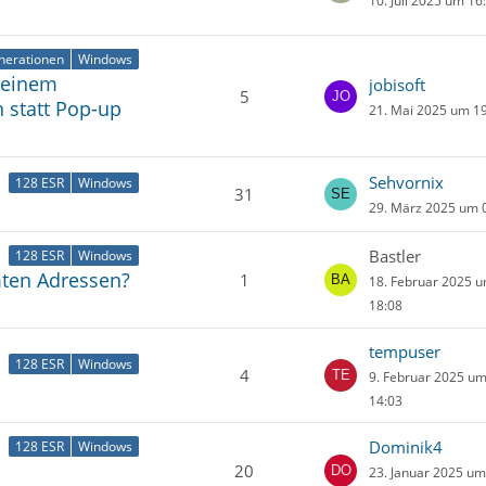
10. Juli 2025 um 16
nerationen
Windows
 einem
jobisoft
5
 statt Pop-up
21. Mai 2025 um 1
Sehvornix
128 ESR
Windows
31
29. März 2025 um 
Bastler
128 ESR
Windows
ten Adressen?
1
18. Februar 2025 
18:08
tempuser
128 ESR
Windows
4
9. Februar 2025 u
14:03
Dominik4
128 ESR
Windows
20
23. Januar 2025 u