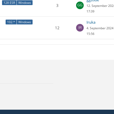
128 ESR
Windows
3
12. September 20
17:39
Iruka
102.*
Windows
12
4. September 202
15:56