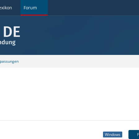
exikon
Forum
npassungen
F
Windows