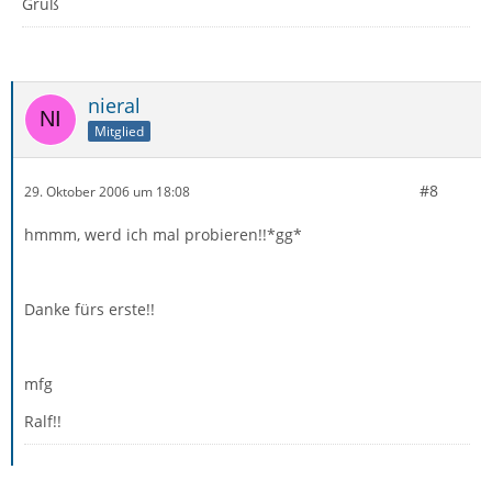
Gruß
nieral
Mitglied
#8
29. Oktober 2006 um 18:08
hmmm, werd ich mal probieren!!*gg*
Danke fürs erste!!
mfg
Ralf!!