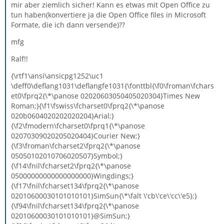
mir aber ziemlich sicher! Kann es etwas mit Open Office zu
tun haben(konvertiere ja die Open Office files in Microsoft
Formate, die ich dann versende)??
mfg
Ralf!!
{\rtf1\ansi\ansicpg1252\uc1
\deff0\deflang1031\deflangfe1031{\fonttbl{\f0\froman\fchars
et0\fprq2{\*\panose 02020603050405020304}Times New
Roman;}{\f1\fswiss\fcharset0\fprq2{\*\panose
020b0604020202020204}Arial;}
{\f2\fmodern\fcharset0\fprq1{\*\panose
02070309020205020404}Courier New;}
{\f3\froman\fcharset2\fprq2{\*\panose
05050102010706020507}Symbol;}
{\f14\fnil\fcharset2\fprq2{\*\panose
05000000000000000000}Wingdings;}
{\f17\fnil\fcharset134\fprq2{\*\panose
02010600030101010101}SimSun{\*\falt \'cb\'ce\'cc\'e5};}
{\f94\fnil\fcharset134\fprq2{\*\panose
02010600030101010101}@SimSun;}