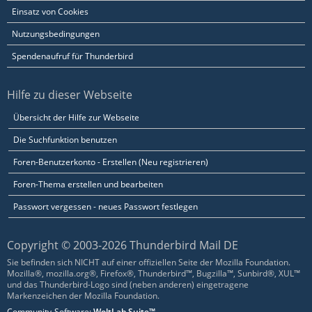
Einsatz von Cookies
Nutzungsbedingungen
Spendenaufruf für Thunderbird
Hilfe zu dieser Webseite
Übersicht der Hilfe zur Webseite
Die Suchfunktion benutzen
Foren-Benutzerkonto - Erstellen (Neu registrieren)
Foren-Thema erstellen und bearbeiten
Passwort vergessen - neues Passwort festlegen
Copyright © 2003-2026 Thunderbird Mail DE
Sie befinden sich NICHT auf einer offiziellen Seite der Mozilla Foundation.
Mozilla®, mozilla.org®, Firefox®, Thunderbird™, Bugzilla™, Sunbird®, XUL™
und das Thunderbird-Logo sind (neben anderen) eingetragene
Markenzeichen der Mozilla Foundation.
Community-Software:
WoltLab Suite™