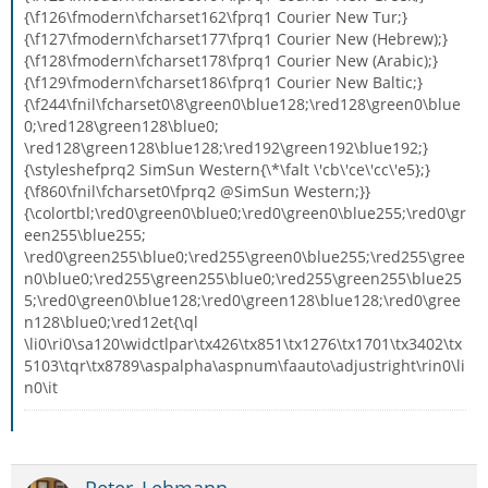
{\f126\fmodern\fcharset162\fprq1 Courier New Tur;}
{\f127\fmodern\fcharset177\fprq1 Courier New (Hebrew);}
{\f128\fmodern\fcharset178\fprq1 Courier New (Arabic);}
{\f129\fmodern\fcharset186\fprq1 Courier New Baltic;}
{\f244\fnil\fcharset0\8\green0\blue128;\red128\green0\blue
0;\red128\green128\blue0;
\red128\green128\blue128;\red192\green192\blue192;}
{\styleshefprq2 SimSun Western{\*\falt \'cb\'ce\'cc\'e5};}
{\f860\fnil\fcharset0\fprq2 @SimSun Western;}}
{\colortbl;\red0\green0\blue0;\red0\green0\blue255;\red0\gr
een255\blue255;
\red0\green255\blue0;\red255\green0\blue255;\red255\gree
n0\blue0;\red255\green255\blue0;\red255\green255\blue25
5;\red0\green0\blue128;\red0\green128\blue128;\red0\gree
n128\blue0;\red12et{\ql
\li0\ri0\sa120\widctlpar\tx426\tx851\tx1276\tx1701\tx3402\tx
5103\tqr\tx8789\aspalpha\aspnum\faauto\adjustright\rin0\li
n0\it