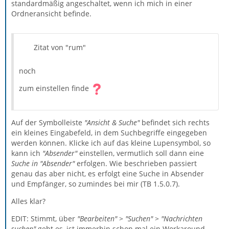
standardmäßig angeschaltet, wenn ich mich in einer
Ordneransicht befinde.
Zitat von "rum"
noch
zum einstellen finde
Auf der Symbolleiste
"Ansicht & Suche"
befindet sich rechts
ein kleines Eingabefeld, in dem Suchbegriffe eingegeben
werden können. Klicke ich auf das kleine Lupensymbol, so
kann ich
"Absender"
einstellen, vermutlich soll dann eine
Suche in "Absender"
erfolgen. Wie beschrieben passiert
genau das aber nicht, es erfolgt eine Suche in Absender
und Empfänger, so zumindes bei mir (TB 1.5.0.7).
Alles klar?
EDIT: Stimmt, über
"Bearbeiten"
>
"Suchen"
>
"Nachrichten
suchen"
geht es, ist immerhin schon mal ein Workaround,