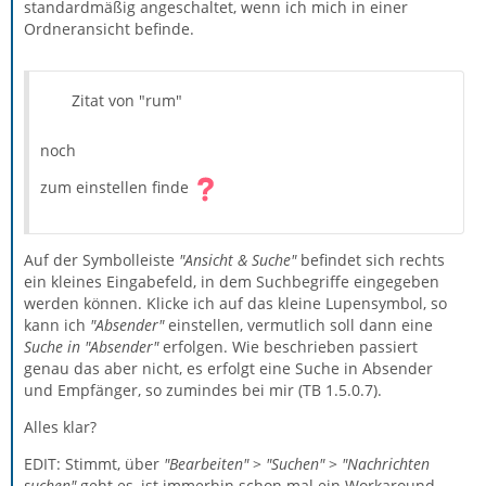
standardmäßig angeschaltet, wenn ich mich in einer
Ordneransicht befinde.
Zitat von "rum"
noch
zum einstellen finde
Auf der Symbolleiste
"Ansicht & Suche"
befindet sich rechts
ein kleines Eingabefeld, in dem Suchbegriffe eingegeben
werden können. Klicke ich auf das kleine Lupensymbol, so
kann ich
"Absender"
einstellen, vermutlich soll dann eine
Suche in "Absender"
erfolgen. Wie beschrieben passiert
genau das aber nicht, es erfolgt eine Suche in Absender
und Empfänger, so zumindes bei mir (TB 1.5.0.7).
Alles klar?
EDIT: Stimmt, über
"Bearbeiten"
>
"Suchen"
>
"Nachrichten
suchen"
geht es, ist immerhin schon mal ein Workaround,