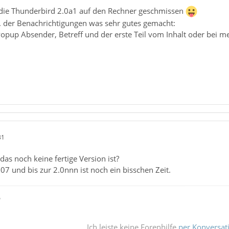
l die Thunderbird 2.0a1 auf den Rechner geschmissen
. der Benachrichtigungen was sehr gutes gemacht:
pup Absender, Betreff und der erste Teil vom Inhalt oder bei me
31
 das noch keine fertige Version ist?
.07 und bis zur 2.0nnn ist noch ein bisschen Zeit.
ß
Ich leiste keine Forenhilfe
per Konversat