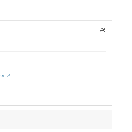
#6
ion
!