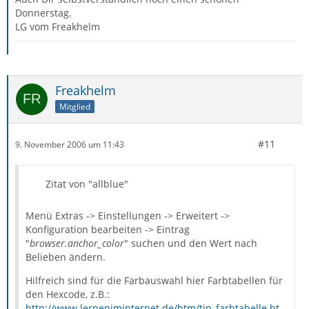
Donnerstag.
LG vom Freakhelm
Freakhelm
Mitglied
#11
9. November 2006 um 11:43
Zitat von "allblue"
Menü Extras -> Einstellungen -> Erweitert ->
Konfiguration bearbeiten -> Eintrag
"
browser.anchor_color
" suchen und den Wert nach
Belieben ändern.
Hilfreich sind für die Farbauswahl hier Farbtabellen für
den Hexcode, z.B.:
http://www.lerneniminternet.de/htm/tip_farbtabelle.ht