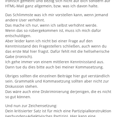
ironisch gemeint und bezog sich nicht auf dich sondern auf
HTML-Mail ganz allgemein, bzw. was ich davon halte.
Das Schlimmste was ich mir vorstellen kann, wenn jemand
andere User verhöhnt.
Das mache ich nur, wenn ich selbst verhöhnt werde.
Wenn das so rübergekommen ist, muss ich mich dafür
entschuldigen.
Aber leider kann ich nicht bei einer Frage auf den
Kenntnisstand des Fragestellers schließen, auch wenn du
das erste Mal hier fragst. Dafür fehlt mit die hellseherische
Gabe (ironisch).
Ich gehe immer von einem mittleren Kenntnisstand aus.
Dann tue du dies bitte auch bei meiner Kommasetzung.
Übriges sollten die einzelnen Beiträge hier gut verständlich
sein. Grammatik und Kommasetzung sollten aber nicht zur
Diskussion stehen.
Das wäre auch eine Diskriminierung derjenigen, die es nicht
so gut können.
Und nun zur Zeichensetzung:
Dein kritisierter Satz ist für mich eine Partizipialkonstruktion
(verbunden=Adjektivisches Partizip). Hier kann eine