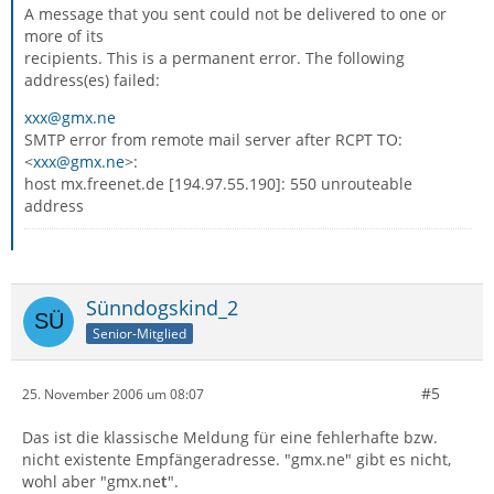
A message that you sent could not be delivered to one or
more of its
recipients. This is a permanent error. The following
address(es) failed:
xxx@gmx.ne
SMTP error from remote mail server after RCPT TO:
<
xxx@gmx.ne
>:
host mx.freenet.de [194.97.55.190]: 550 unrouteable
address
Sünndogskind_2
Senior-Mitglied
#5
25. November 2006 um 08:07
Das ist die klassische Meldung für eine fehlerhafte bzw.
nicht existente Empfängeradresse. "gmx.ne" gibt es nicht,
wohl aber "gmx.ne
t
".