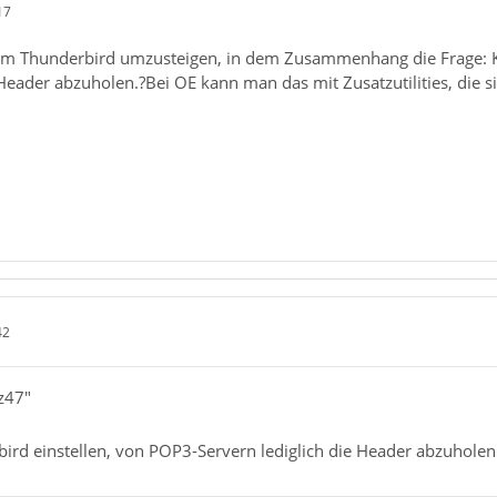
17
um Thunderbird umzusteigen, in dem Zusammenhang die Frage: K
 Header abzuholen.?Bei OE kann man das mit Zusatzutilities, die si
42
z47"
rd einstellen, von POP3-Servern lediglich die Header abzuholen