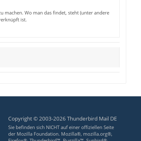
zu machen. Wo man das findet, steht (unter andere
erknüpft ist.
Copyright © 2003-2026 Thunderbird Mail DE
Sie befinden sich NICHT auf einer offiziellen Seite
der Mozilla Foundation. Mozilla®, mozilla.org®,
Firefox®, Thunderbird™, Bugzilla™, Sunbird®,