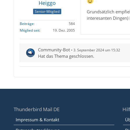
Heiggo
Grundsätzlich empfieh
Senior-Mitglied
interesanten Dingen) 
Beiträge
584
Mitglied seit
19. Dez. 2005
Community-Bot
3. September 2024 um 15:32
Hat das Thema geschlossen.
Thunderbird Mail DE
Hil
Impressum & Kontakt
Üb