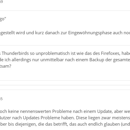
59
ggo"
umgestellt wird und kurz danach zur Eingewöhnungsphase auch n
Thunderbirds so unproblematisch ist wie das des Firefoxes, hab
e ich allerdings nur unmittelbar nach einem Backup der gesamten
atsam?
35
 noch keine nennenswerten Probleme nach einem Update, aber wer h
Nutzer nach Updates Probleme haben. Diese liegen zwar meistens n
aber bis diejenigen, die das betrifft, das auch endlich glauben (un