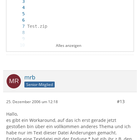
Alles anzeigen
mrb
Senior-Mitglied
Hinweis: E-Mail-Programme können das Senden o
#13
25. Dezember 2006 um 12:18
Hallo,
es gibt ein Workaround, auf das ich erst gerade jetzt
gestoßen bin über ein vollkommen anderes Thema und ich
habe nur im Text dieser Datei Änderungen gemacht.
Erstelle eine Textdatei mit der Endung *.bat gib ihr z.B. den