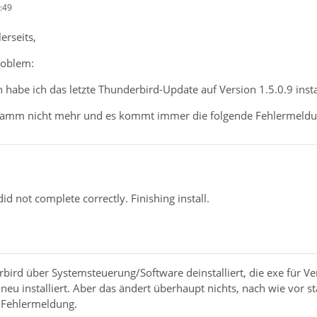
:49
erseits,
roblem:
habe ich das letzte Thunderbird-Update auf Version 1.5.0.9 instal
ramm nicht mehr und es kommt immer die folgende Fehlermeldun
did not complete correctly. Finishing install.
rbird über Systemsteuerung/Software deinstalliert, die exe für V
eu installiert. Aber das ändert überhaupt nichts, nach wie vor 
 Fehlermeldung.