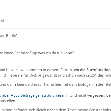
:15
ner_Berlin"
te einen Rat oder Tipp was ich da tun kann?
und herzlich willkommen in diesem Forum,
wo die Suchfunktion
.
Ich habe sie für Dich angewandt und schon nach ca 25" das ric
und dann beende dieses Thema hier mit dem Einfügen in die Titelze
, aber ALLE Beiträge genau durchlesen!!!
Und nicht vergessen, be
abstellen.
unktion befindet sich gleich neben dem Texteingabe-Fenster links