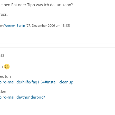
 einen Rat oder Tipp was ich da tun kann?
uss.
 von
Werner_Berlin
(
27. Dezember 2006 um 13:15
)
:13
um
ies tun
ird-mail.de/hilfe/faq1.5/#install_cleanup
aden
ird-mail.de/thunderbird/