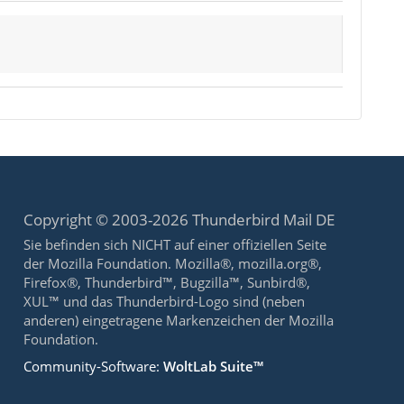
Copyright © 2003-2026 Thunderbird Mail DE
Sie befinden sich NICHT auf einer offiziellen Seite
der Mozilla Foundation. Mozilla®, mozilla.org®,
Firefox®, Thunderbird™, Bugzilla™, Sunbird®,
XUL™ und das Thunderbird-Logo sind (neben
anderen) eingetragene Markenzeichen der Mozilla
Foundation.
Community-Software:
WoltLab Suite™