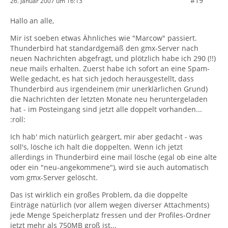
#19
26. Januar 2007 um 16:13
Hallo an alle,
Mir ist soeben etwas Ähnliches wie "Marcow" passiert.
Thunderbird hat standardgemäß den gmx-Server nach
neuen Nachrichten abgefragt, und plötzlich habe ich 290 (!!)
neue mails erhalten. Zuerst habe ich sofort an eine Spam-
Welle gedacht, es hat sich jedoch herausgestellt, dass
Thunderbird aus irgendeinem (mir unerklärlichen Grund)
die Nachrichten der letzten Monate neu heruntergeladen
hat - im Posteingang sind jetzt alle doppelt vorhanden...
:roll:
Ich hab' mich natürlich geärgert, mir aber gedacht - was
soll's, lösche ich halt die doppelten. Wenn ich jetzt
allerdings in Thunderbird eine mail lösche (egal ob eine alte
oder ein "neu-angekommene"), wird sie auch automatisch
vom gmx-Server gelöscht.
Das ist wirklich ein großes Problem, da die doppelte
Einträge natürlich (vor allem wegen diverser Attachments)
jede Menge Speicherplatz fressen und der Profiles-Ordner
jetzt mehr als 750MB groß ist...