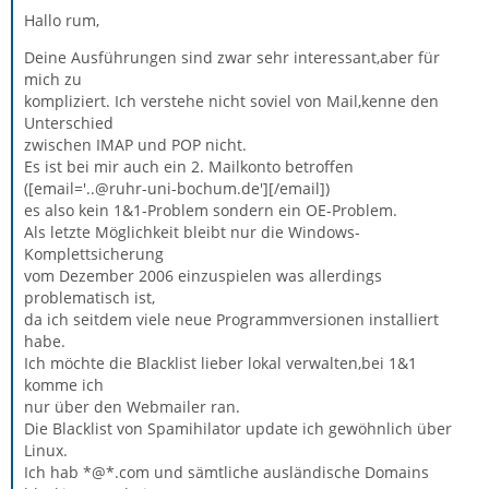
Hallo rum,
Deine Ausführungen sind zwar sehr interessant,aber für
mich zu
kompliziert. Ich verstehe nicht soviel von Mail,kenne den
Unterschied
zwischen IMAP und POP nicht.
Es ist bei mir auch ein 2. Mailkonto betroffen
([email='..@ruhr-uni-bochum.de'][/email])
es also kein 1&1-Problem sondern ein OE-Problem.
Als letzte Möglichkeit bleibt nur die Windows-
Komplettsicherung
vom Dezember 2006 einzuspielen was allerdings
problematisch ist,
da ich seitdem viele neue Programmversionen installiert
habe.
Ich möchte die Blacklist lieber lokal verwalten,bei 1&1
komme ich
nur über den Webmailer ran.
Die Blacklist von Spamihilator update ich gewöhnlich über
Linux.
Ich hab *@*.com und sämtliche ausländische Domains