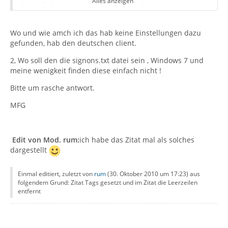
Alles anzeigen
diesen Schritt musst du nicht unbedingt machen)
gehe in about:config
entweder über eine Erweiterung oder über
schöne Grüße Toolman
Wo und wie amch ich das hab keine Einstellungen dazu
Extras>Einstellungen>Erweitert>Allgemein Erweiterte
gefunden, hab den deutschen client.
Konfiguration (about:config) lege einen Filter auf sign...
das ganze sieht dann so aus:
2, Wo soll den die signons.txt datei sein , Windows 7 und
Danach:
meine wenigkeit finden diese einfach nicht !
gehe mal in about:config und setze mal einen Filter auf
signon - z.B. so:
Bitte um rasche antwort.
Bild
MFG
nun editierst du den oben makierten wert trage
irgendeinen anderen Dateinamen ein oder den
Dateinamen von der Datei die du vorher angelegt hast.
vergleich und gucke auch mal auf die Einstellung:
Edit von Mod. rum:
ich habe das Zitat mal als solches
signon.expireMasterPassword und stelle sie wie im bild
dargestellt
ein.
Einmal editiert, zuletzt von
rum
(
30. Oktober 2010 um 17:23
) aus
folgendem Grund: Zitat Tags gesetzt und im Zitat die Leerzeilen
entfernt