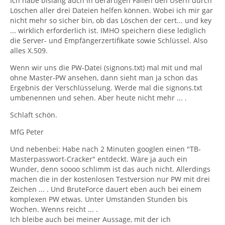
Ich habe bislang auch in derartigen Fällen den Usern durch
Löschen aller drei Dateien helfen können. Wobei ich mir gar
nicht mehr so sicher bin, ob das Löschen der cert... und key
... wirklich erforderlich ist. IMHO speichern diese lediglich
die Server- und Empfängerzertifikate sowie Schlüssel. Also
alles X.509.
Wenn wir uns die PW-Datei (signons.txt) mal mit und mal
ohne Master-PW ansehen, dann sieht man ja schon das
Ergebnis der Verschlüsselung. Werde mal die signons.txt
umbenennen und sehen. Aber heute nicht mehr ... .
Schlaft schön.
MfG Peter
Und nebenbei: Habe nach 2 Minuten googlen einen "TB-
Masterpasswort-Cracker" entdeckt. Wäre ja auch ein
Wunder, denn soooo schlimm ist das auch nicht. Allerdings
machen die in der kostenlosen Testversion nur PW mit drei
Zeichen ... . Und BruteForce dauert eben auch bei einem
komplexen PW etwas. Unter Umständen Stunden bis
Wochen. Wenns reicht ... .
Ich bleibe auch bei meiner Aussage, mit der ich