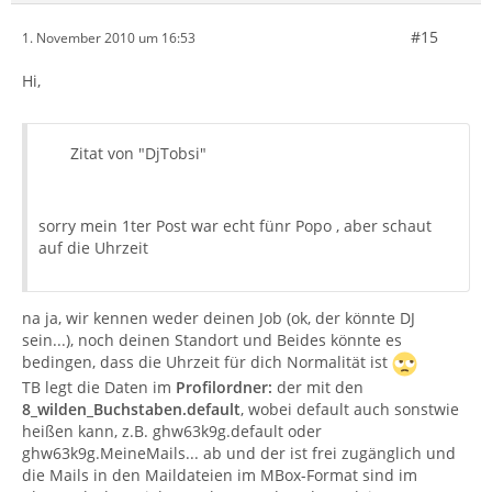
#15
1. November 2010 um 16:53
Hi,
Zitat von "DjTobsi"
sorry mein 1ter Post war echt fünr Popo , aber schaut
auf die Uhrzeit
na ja, wir kennen weder deinen Job (ok, der könnte DJ
sein...), noch deinen Standort und Beides könnte es
bedingen, dass die Uhrzeit für dich Normalität ist
TB legt die Daten im
Profilordner:
der mit den
8_wilden_Buchstaben.default
, wobei default auch sonstwie
heißen kann, z.B. ghw63k9g.default oder
ghw63k9g.MeineMails... ab und der ist frei zugänglich und
die Mails in den Maildateien im MBox-Format sind im