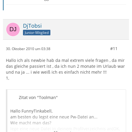
DjTobsi
Junior-Mitglied
#11
30. Oktober 2010 um 03:38
Hallo ich als newbie hab da mal extrem viele fragen , da mir
das gleiche passiert ist , da ich nun 2 monate im Urlaub war
und na ja ... i wie weiß ich es einfach nicht mehr !!!
1,
Zitat von "Toolman"
Hallo FunnyTinkabell,
am besten du legst eine neue Pw-Datei an...
Wie macht man das?
lege eine neue Datei in deinem Profilverzeichnis an(OK,