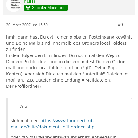
rum
Globaler Moderator
#9
20. März 2007 um 15:50
hmh, dann hast Du evtl. einen globalen Posteingang gewählt
und Deine Mails sind innerhalb des Ordners
local Folders
zu finden.
In dem folgenden Link findest Du noch mal den Weg zu
Deinem Profilordner und in diesem findest Du den Ordner
mail und darin local folders und pop* (für Deine Pop-
Konten). Aber sieh Dir auch mal den "unterlink" Dateien im
Profil an. (z.B. Dateien ohne Endung = Maildateien)
Der Profilordner?
Zitat
sieh mal hier:
https://www.thunderbird-
mail.de/hilfe/dokument…ofil_ordner.php
oder gib mal
%appdata%/thunderbird
entweder in